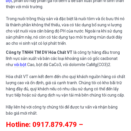
bột
, phân bò hay phân gà rồi đem ủ để sản xuất phân vi sinh thân
thiện với môi trường.
Trong nuôi trồng thủy sản và đặc biệt là nuôi tôm và ốc bưu thì nó
là thành phần không thể thiếu, vừa có tác dụng bổ sung vi lượng
cho vật nuôi vừa cân bằng độ PH của nước. Ngoài ra khi sử dụng
sản phẩm này, nó còn có tác dụng tạo môi trường mùn dưới đáy
ao cho vi sinh vật có lợi phát triển.
Công ty TNHH TM DV Hóa Chất VT
là công ty hàng đầu trong
lĩnh vực sản xuất và bán các loại khoáng sản có gốc cacbonat
như
vôi bột
Cao, bột đá CaCo3, vôi dolomite CaMg(CO3)2.
Hóa chất VT cam kết đem đến cho quý khách nguồn hàng có chất
lượng cao và ổn định, giá cả cạnh tranh. Chúng tôi có kho bãi trữ
hàng đầy đủ, quý khách nếu có nhu cầu sử dụng có thể đến lấy
trực tiếp hoặc sử dụng dịch vụ vận tải mà bên chúng tôi cung cấp.
Hãy liên hệ với công ty chúng tôi để được tư vấn và nhận bảng
báo giá mới nhất.
Hotline: 0917.879.479 –