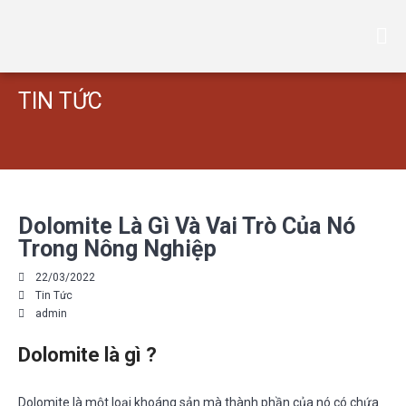
Hoá chất VT
VTCHEMICAL
TRANG CHỦ
/
TIN TỨC
/
DOLOMITE LÀ GÌ VÀ VAI TRÒ CỦA NÓ TRONG NÔNG NGHIỆP
TIN TỨC
Trang chủ
Giới thiệu
Sản Phẩm
KAOLIN ( CAO LANH )
BỘT ĐÁ – BỘT TALC – VÔI
Dolomite Là Gì Và Vai Trò Của Nó
ZEOLITE HẠT – ZEOLITE BỘT
Trong Nông Nghiệp
HÓA CHẤT CAO SU
22/03/2022
HÓA CHẤT NGÀNH SƠN
Tin Tức
admin
HÓA CHẤT XỬ LÝ NƯỚC
HÓA CHẤT PHÂN BÓN
Dolomite là gì ?
HÓA CHẤT CÔNG NGHIỆP
TIN TỨC
Dolomite là một loại khoáng sản mà thành phần của nó có chứa