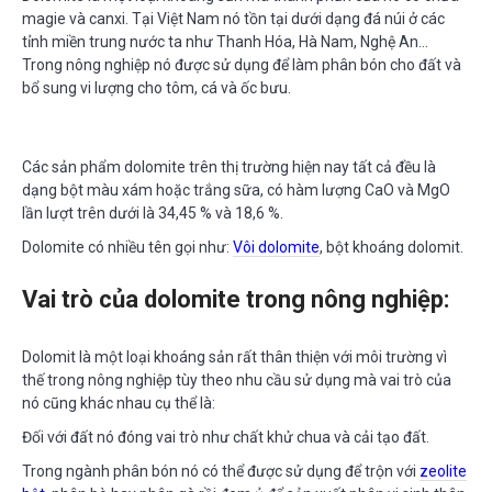
TUYỂN DỤNG
magie và canxi. Tại Việt Nam nó tồn tại dưới dạng đá núi ở các
tỉnh miền trung nước ta như Thanh Hóa, Hà Nam, Nghệ An…
LIÊN HỆ
Trong nông nghiệp nó được sử dụng để làm phân bón cho đất và
bổ sung vi lượng cho tôm, cá và ốc bưu.
Các sản phẩm dolomite trên thị trường hiện nay tất cả đều là
dạng bột màu xám hoặc trắng sữa, có hàm lượng CaO và MgO
lần lượt trên dưới là 34,45 % và 18,6 %.
Dolomite có nhiều tên gọi như:
Vôi dolomite
, bột khoáng dolomit.
Vai trò của dolomite trong nông nghiệp:
Dolomit là một loại khoáng sản rất thân thiện với môi trường vì
thế trong nông nghiệp tùy theo nhu cầu sử dụng mà vai trò của
nó cũng khác nhau cụ thể là:
Đối với đất nó đóng vai trò như chất khử chua và cải tạo đất.
Trong ngành phân bón nó có thể được sử dụng để trộn với
zeolite